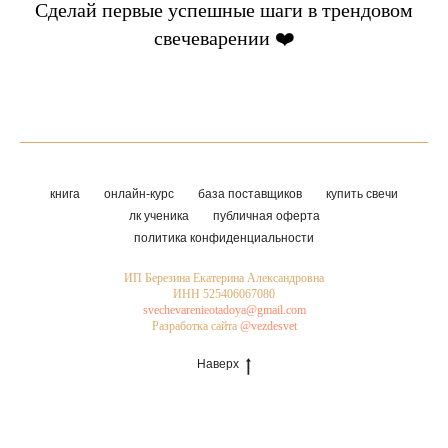
Сделай первые успешные шаги в трендовом
свечеварении ❤️
книга
онлайн-курс
база поставщиков
купить свечи
лк ученика
публичная оферта
политика конфиденциальности
ИП Березина Екатерина Александровна
ИНН 525406067080
svechevarenieotadoya@gmail.com
Разработка сайта
@vezdesvet
Наверх