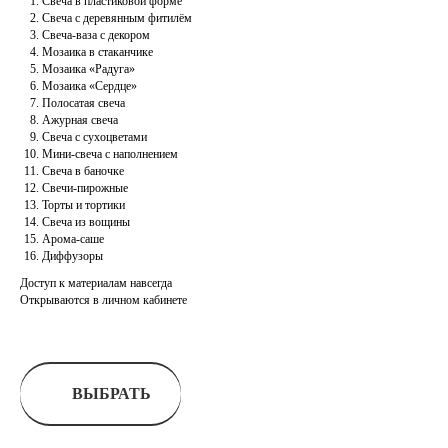
Свеча в пластиковой форме
Свеча с деревянным фитилём
Свеча-ваза с декором
Мозаика в стаканчике
Мозаика «Радуга»
Мозаика «Сердце»
Полосатая свеча
Ажурная свеча
Свеча с сухоцветами
Мини-свеча с наполнением
Свеча в баночке
Свечи-пирожные
Торты и тортики
Свеча из вощины
Арома-саше
Диффузоры
Доступ к материалам навсегда
Открываются в личном кабинете
ВЫБРАТЬ