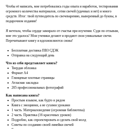
Чтобы её написать, мне потребовались годы опыта и наработок, тестирования
огромного количества материалов, сотни свечей (удачных и нет) и много
средств. Итог: твой путеводитель по свечеварению, выверенный до буквы, в
подарочном издании!
Я мечтала, чтобы сердце замирало от счастья при изучении. Судя по отзывам,
мне это удалось! Мои ученики делают и продают свои уникальные свечи.
Перечитывают книгу и вдохновляются снова!
Бесплатная доставка ПВЗ СДЭК
Отправка на следующий день
Что из себя представляет книга?
Твердая обложка
Формат А4
Глянцевые плотные страницы
Атласная закладка
205 профессиональных фотографий
Как написана книга?
Простым языком, как будто я рядом
Книга с эмоциями, а не сухими уроками
1 часть. Материаловедение (огромная библиотека)
2 часть. Практика (16 красочных уроков)
Подробно, как спроектировать и сделать свой молд
Советы по созданию своей линейки свечей