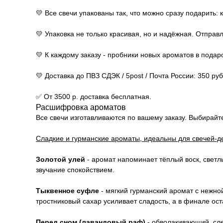
💛 Все свечи упакованы так, что можно сразу подарить: 
💛 Упаковка не только красивая, но и надёжная. Отправ
💛 К каждому заказу - пробники новых ароматов в подар
💛 Доставка до ПВЗ СДЭК / 5post / Почта России: 350 руб
✅ От 3500 р. доставка бесплатная.
Расшифровка ароматов
Все свечи изготавливаются по вашему заказу. Выбирайт
Сладкие и гурманские ароматы, идеальны для свечей-д
Золотой улей
- аромат напоминает тёплый воск, светл
звучание спокойствием.
Тыквенное суфле
- мягкий гурманский аромат с нежно
тростниковый сахар усиливает сладость, а в финале ост
Перед сном (лавандовый раф)
- обволакивающий, сле