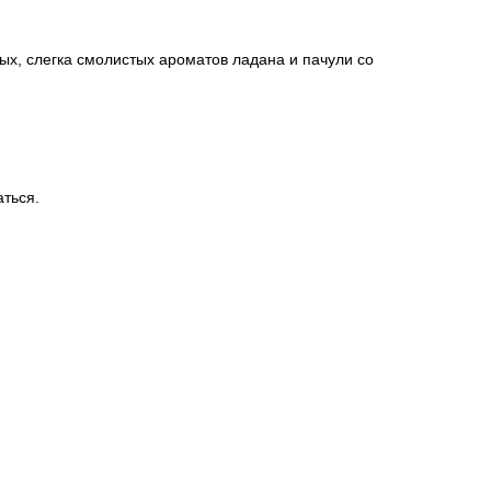
ых, слегка смолистых ароматов ладана и пачули со
аться.