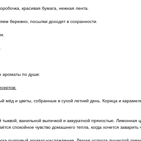
коробочка, красивая бумага, нежная лента.
ляем бережно, посылки доходят в сохранности.
ок.
.
е ароматы по душе:
есертов:
ый мёд и цветы, собранные в сухой летний день. Корица и караме
й тыквой, ванильной выпечкой и аккуратной пряностью. Лимонная 
аётся спокойное чувство домашнего тепла, когда хочется заварить 
гка пудровый аромат-наслаждение. Легкая острота душистой лаван