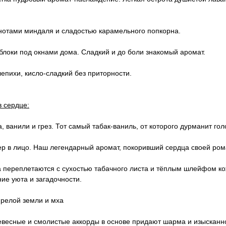
нотами миндаля и сладостью карамельного попкорна.
блоки под окнами дома. Сладкий и до боли знакомый аромат.
епихи, кисло-сладкий без приторности.
в сердце:
 ванили и грез. Тот самый табак-ваниль, от которого дурманит гол
тер в лицо. Наш легендарный аромат, покоривший сердца своей ро
а переплетаются с сухостью табачного листа и тёплым шлейфом ко
ие уюта и загадочности.
прелой земли и мха
весные и смолистые аккорды в основе придают шарма и изысканно