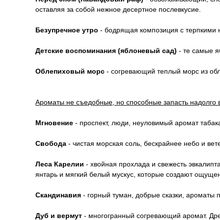
оставляя за собой нежное десертное послевкусие.
Безупречное утро
- бодрящая композиция с терпкими 
Детские воспоминания (яблоневый сад)
- те самые я
Облепиховый морс
- согревающий теплый морс из обл
Ароматы не съедобные, но способные запасть надолго 
Мгновение
- проспект, люди, неуловимый аромат табака,
Свобода
- чистая морская соль, бескрайнее небо и ве
Леса Карелии
- хвойная прохлада и свежесть эвкалипт
янтарь и мягкий белый мускус, которые создают ощущен
Скандинавия
- горный туман, добрые сказки, ароматы 
Дуб и вермут
- многогранный согревающий аромат. Дре