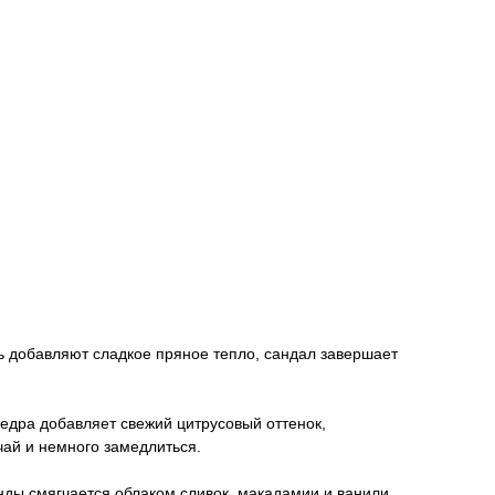
ль добавляют сладкое пряное тепло, сандал завершает
цедра добавляет свежий цитрусовый оттенок,
чай и немного замедлиться.
ды смягчается облаком сливок, макадамии и ванили,